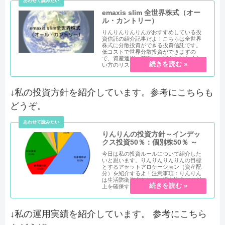
emaxis slim 全世界株式（オー
ル・カントリー）
りんりんりんりんがおすすめしている投
資信託の紹介記事だよ！こちらは全世界
株式に分散投資ができる投資信託です。
低コストで世界分散投資ができますの
で、資産運用の管理に手間をかけたくな
い方のリスク資産はこれ1本で...
↓私の投資方針を紹介しています。参考にこちらも
どうぞ。
りんりんの投資方針～インデッ
クス投資50％：個別株50％ ～
今日は私の投資ルールについて紹介した
いと思います。りんりんりんりんの目標
とするアセットアロケーション（資産配
分）を紹介するよ！注意事項：りんりん
は生活防衛資金として、現金比率50％以
上を確保するようにして...
↓私の運用実績を紹介しています。 参考にこちら