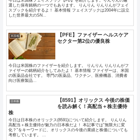
今日は米国株フェイスブック【FB】を紹介します。りんりんの厳
選した保有銘柄の一つでもあります。 りんりん りんりんがフェイ
スブックを紹介するよ！ 基本情報 フェイスブックは2004年に設立
した世界最大のSN...
【PFE】ファイザー ヘルスケア
米国株
セクター第2位の優良株
今日は米国株のファイザーを紹介します。 りんりん りんりんがフ
ァイザーの銘柄紹介をしてみたよ！ 基本情報 ファイザーは、米国
の医薬品会社です。 専門の医薬品、ワクチン、医療機器、消費者
向け医療製品...
【8591】オリックス 今後の株価
日本株
を読み解く！高配当＋株主優待
株
今日は日本株のオリックス(8591)について紹介します。 りんりん
高配当＋株主優待が魅力の日本株だよ！ 本記事では"無限大に変
化？"をキーワードに、オリックスの今後の業績と株価についても
考察しています。 ...