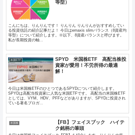
等型）
こんにちは、りんりんです！ りんりん りんりんがおすすめしてい
る投資信託の紹介記事だよ！ 今日はemaxis slimバランス（8資産均
等型）について紹介します。※以下、8資産バランスと呼びます。
私が長期投資の軸...
SPYD 米国株ETF 高配当株投
米国ETF
資家が愛用！不労所得の最適
解！
今日は米国株ETFのひとつであるSPYDについて紹介します。
SPYDは高配当投資家に人気な米国ETFです。 高配当の米国株ETF
としては、VYM、HDV、PFFなどがありますが、SPYDに投資され
ている著名ブロガ...
【FB】フェイスブック ハイテ
米国株
ク銘柄の筆頭