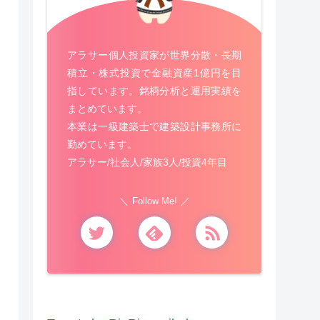
アラサー個人投資家が世界分散・長期
積立・株式投資で金融資産1億円を目
指しています。銘柄分析と運用実績を
まとめています。
本業は一級建築士で建築設計事務所に
勤めています。
アラサー/社会人/家族3人/投資4年目
Follow Me!