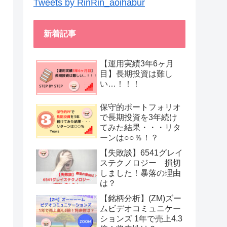
Tweets by RinRin_aoihabur
新着記事
【運用実績3年6ヶ月
目】長期投資は難し
い…！！！
保守的ポートフォリオ
で長期投資を3年続け
てみた結果・・・リタ
ーンは○○％！？
【失敗談】6541グレイ
ステクノロジー 損切
しました！暴落の理由
は？
【銘柄分析】(ZM)ズー
ムビデオコミュニケー
ションズ 1年で売上4.3