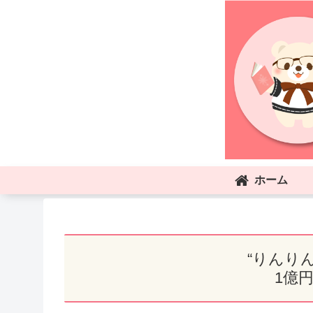
ホーム
“りんり
1億