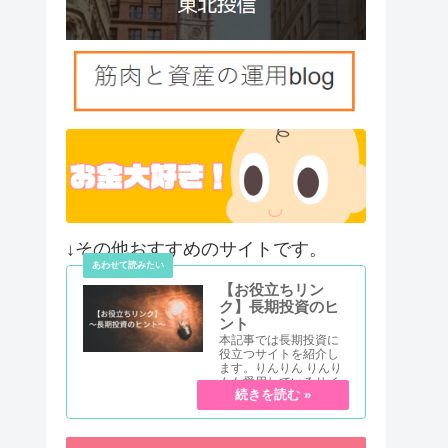
↓その他おすすめのサイトです。
【お役立ちリン
ク】長期投資のヒ
ント
本記事では長期投資に
役立つサイトを紹介し
ます。りんりん りんり
んも愛用しているサイ
トだよ！ 長期投資を始
めるにあたって、参考
になるサイトをカテゴ
リ別に紹介していきま