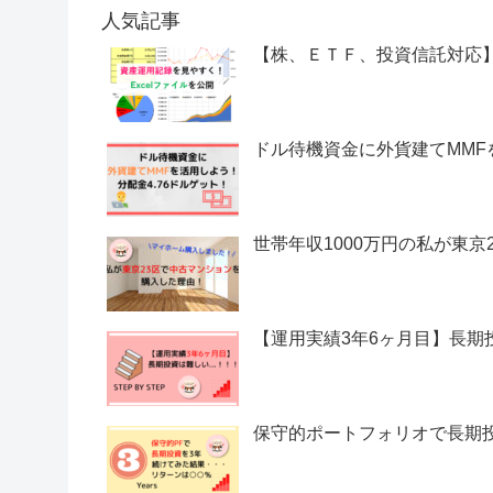
人気記事
【株、ＥＴＦ、投資信託対応
ドル待機資金に外貨建てMMF
世帯年収1000万円の私が東
【運用実績3年6ヶ月目】長期投
保守的ポートフォリオで長期投