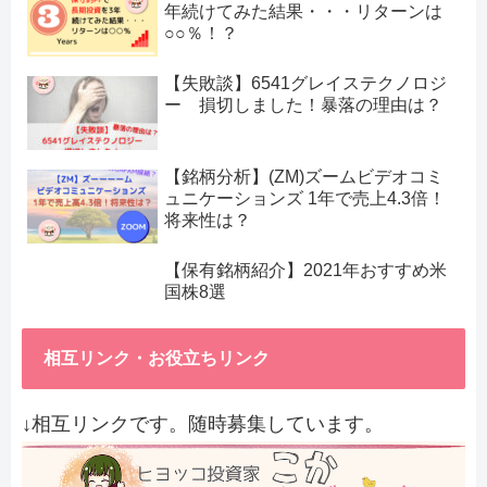
年続けてみた結果・・・リターンは
○○％！？
【失敗談】6541グレイステクノロジ
ー 損切しました！暴落の理由は？
【銘柄分析】(ZM)ズームビデオコミ
ュニケーションズ 1年で売上4.3倍！
将来性は？
【保有銘柄紹介】2021年おすすめ米
国株8選
相互リンク・お役立ちリンク
↓相互リンクです。随時募集しています。