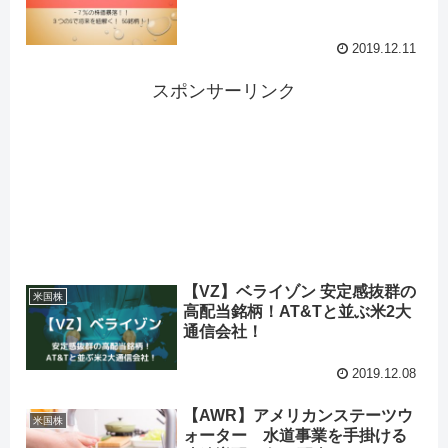
2019.12.11
スポンサーリンク
【VZ】ベライゾン 安定感抜群の
米国株
高配当銘柄！AT&Tと並ぶ米2大
通信会社！
2019.12.08
【AWR】アメリカンステーツウ
米国株
ォーター 水道事業を手掛ける