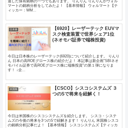
選した保有銘柄の一つでもあります。 りんりん りんりんがウォル
マートの銘柄分析をしてみたよ！ 【基本情報】 ウォルマート【テ
ィッカー：WM...
【6920】レーザーテック EUVマ
日本株
スク検査装置で世界シェア1位
(ネオモバ証券で端株投資)
今日は日本株のレーザーテック(6920)について紹介します。 りんり
ん 日本の高ROEグロース株の紹介だよ！ 本記事は新企画"SBIネオ
モバイル証券で高ROEグロース株に端株投資"の第１弾になりま
す！ ↓企...
【CSCO】シスコシステムズ ３
米国株
つのSで将来を紐解く！
今日は米国株のシスコシステムズを紹介します。 シスコ・システ
ムズの今後の将来を3つのSで紐解きます！ りんりん 米国株シスコ
の銘柄分析記事だよ！ 【基本情報】 シスコシステムズ【ティッカ