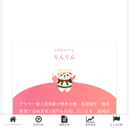
長期投資4年生
りんりん
アラサー個人投資家が世界分散・長期積立・株式
投資で金融資産1億円を目指しています。銘柄分
析と運用実績をまとめています。
トップページ
投資方針
銘柄分析
運用実績
まとめ記事
本業は一級建築士で建築設計事務所に勤めていま