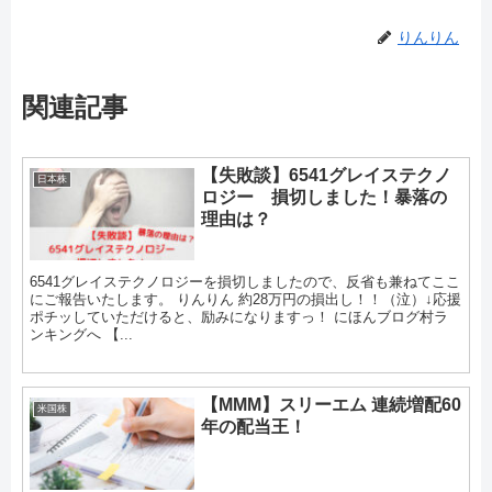
りんりん
関連記事
【失敗談】6541グレイステクノ
日本株
ロジー 損切しました！暴落の
理由は？
6541グレイステクノロジーを損切しましたので、反省も兼ねてここ
にご報告いたします。 りんりん 約28万円の損出し！！（泣）↓応援
ポチッしていただけると、励みになりますっ！ にほんブログ村ラ
ンキングへ 【...
【MMM】スリーエム 連続増配60
米国株
年の配当王！