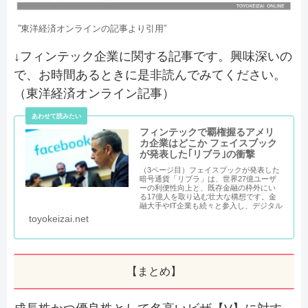
”東洋経済オンラインの記事より引用”
↓フィンテック企業に関する記事です。興味深いの
で、お時間あるときに是非読んでみてください。
（東洋経済オンライン記事）
フィンテックで覇権握るアメリ
カ企業はどこか フェイスブック
が発表した｢リブラ｣の衝撃
（3ページ目）フェイスブックが発表した
暗号通貨「リブラ」は、世界27億ユーザ
ーの利便性向上と、既存金融の枠外にい
る17億人を取り込む壮大な構想です。金
融大手やIT企業も続々と参入し、デジタル
決済や資産運用、融資の在り方が大きく
toyokeizai.net
変わり始めています。フィンテックの進
化が巻き起こす新時代、その主役となる
のは誰でしょうか。（こ...
【まとめ】