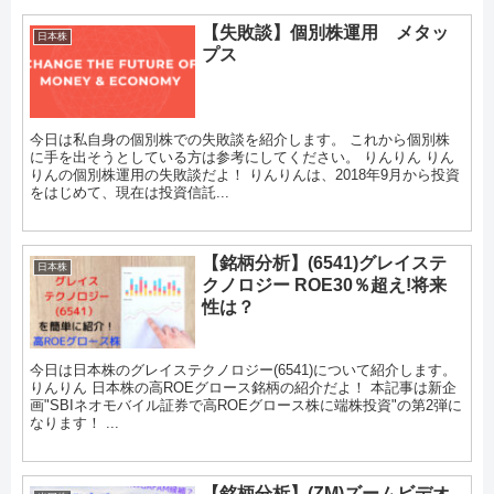
【失敗談】個別株運用 メタッ
日本株
プス
今日は私自身の個別株での失敗談を紹介します。 これから個別株
に手を出そうとしている方は参考にしてください。 りんりん りん
りんの個別株運用の失敗談だよ！ りんりんは、2018年9月から投資
をはじめて、現在は投資信託...
【銘柄分析】(6541)グレイステ
日本株
クノロジー ROE30％超え!将来
性は？
今日は日本株のグレイステクノロジー(6541)について紹介します。
りんりん 日本株の高ROEグロース銘柄の紹介だよ！ 本記事は新企
画"SBIネオモバイル証券で高ROEグロース株に端株投資"の第2弾に
なります！ ...
【銘柄分析】(ZM)ズームビデオ