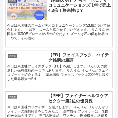
米国株
コミュニケーションズ 1年で売上
4.3倍！将来性は？
今日は米国株のズームビデオコミュニケーションズ(ZM)について紹
介します。 ※以下、ズームと略させていただきます。 りんりん 米
国株の高ROEグロース銘柄の紹介だよ！ ズームは私の保有銘柄の
一つで、その他の...
【FB】フェイスブック ハイテ
米国株
ク銘柄の筆頭
今日は米国株フェイスブック【FB】を紹介します。りんりんの厳
選した保有銘柄の一つでもあります。 りんりん りんりんがフェイ
スブックを紹介するよ！ 基本情報 フェイスブックは2004年に設立
した世界最大のSN...
【PFE】ファイザー ヘルスケア
米国株
セクター第2位の優良株
今日は米国株のファイザーを紹介します。 りんりん りんりんがフ
ァイザーの銘柄紹介をしてみたよ！ 基本情報 ファイザーは、米国
の医薬品会社です。 専門の医薬品、ワクチン、医療機器、消費者