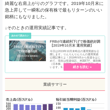
綺麗な右肩上がりのグラフです。2019年10月末に
急上昇して一瞬私の保有株で最もリターンのいい
銘柄にもなりました。
↓そのときの運用実績記事です。
FRBが3連続利下げで株価絶好調
【2019年10月末 運用実績】
今日は2019年10月末時点の運用実績を公
開します。りんりんりんりんの運用実績
公開記事だよ！2018年9月から投資をはじ
めて、現在は投資信託、米国ETF、個別株
（日本株、米国株、中国株）で運用して
います。9...
業績サマリー