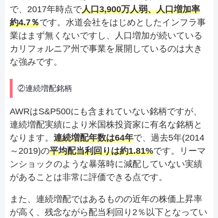
で、2017年時点で
人口3,900万人弱、人口増加率
約4.7％
です。水道会社をはじめとしたインフラ事
業はまず無くないですし、人口増加が続いている
カリフォルニア州で事業を展開しているのは大き
な強みです。
②連続増配銘柄
AWRはS&P500にも含まれていない銘柄ですが、
連続増配実績により米国株投資家に有名な銘柄と
なります。
連続増配年数は64年
で、過去5年(2014
～2019)の
平均配当利回りは約1.81%
です。リーマ
ンショックのような暴落時に減配していない実績
があることは非常に評価できる点です。
また、連続増配ではあるものの近年の株価上昇率
が高く、残念ながら配当利回り2％以下となってい