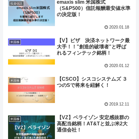
emaxis slim 米国株式
投資信託
（S&P500）信託報酬最安値水準
の決定版！
2020.01.18
【V】ビザ 決済ネットワーク最
米国株
大手！！”創造的破壊者”と呼ば
れるフィンテック銘柄！
2020.01.12
【CSCO】シスコシステムズ ３
米国株
つのSで将来を紐解く！
2019.12.11
【VZ】ベライゾン 安定感抜群の
米国株
高配当銘柄！AT&Tと並ぶ米2大
通信会社！