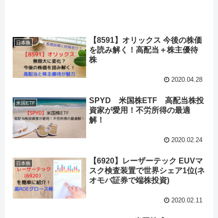
【8591】オリックス 今後の株価
日本株
を読み解く！高配当＋株主優待
株
2020.04.28
SPYD 米国株ETF 高配当株投
米国ETF
資家が愛用！不労所得の最適
解！
2020.02.24
【6920】レーザーテック EUVマ
日本株
スク検査装置で世界シェア1位(ネ
オモバ証券で端株投資)
2020.02.11