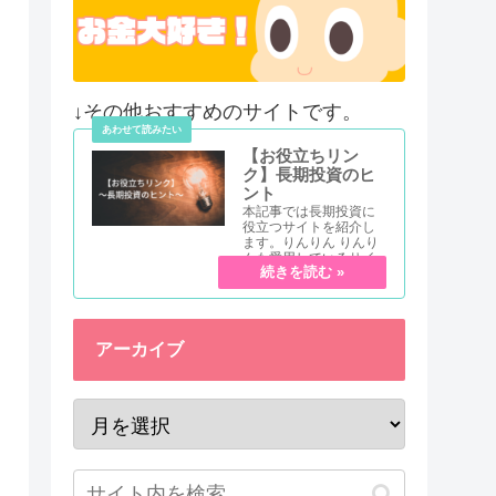
↓その他おすすめのサイトです。
【お役立ちリン
ク】長期投資のヒ
ント
本記事では長期投資に
役立つサイトを紹介し
ます。りんりん りんり
んも愛用しているサイ
トだよ！ 長期投資を始
めるにあたって、参考
になるサイトをカテゴ
リ別に紹介していきま
すー！今回紹介するの
アーカイブ
はどれも有名な...