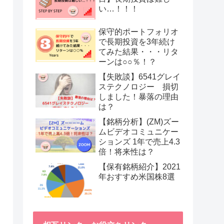
い…！！！
保守的ポートフォリオ
で長期投資を3年続け
てみた結果・・・リタ
ーンは○○％！？
【失敗談】6541グレイ
ステクノロジー 損切
しました！暴落の理由
は？
【銘柄分析】(ZM)ズー
ムビデオコミュニケー
ションズ 1年で売上4.3
倍！将来性は？
【保有銘柄紹介】2021
年おすすめ米国株8選