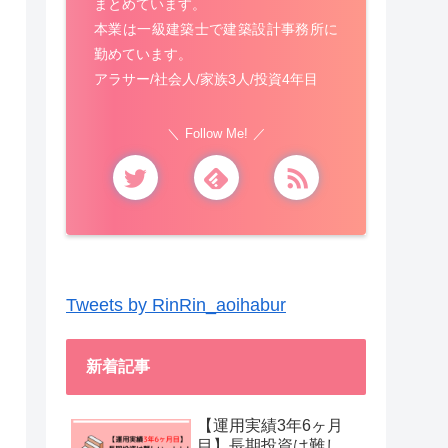
まとめています。
本業は一級建築士で建築設計事務所に
勤めています。
アラサー/社会人/家族3人/投資4年目
Follow Me!
Tweets by RinRin_aoihabur
新着記事
【運用実績3年6ヶ月
目】長期投資は難し