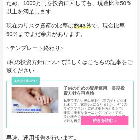
ため、1000万円を投資に回しても、現金比率50％
以上を満足します。
現在のリスク資産の比率は
約43％
で、現金比率
50％までまだ余力があります。
~テンプレート終わり~
↓私の投資方針について詳しくはこちらの記事をご
覧ください。
子供のための資産運用 長期投
資方針を再点検
私事ですが、先日第1子（男の子）が生ま
れまして、家族3人になりました。今後の
ライフプラン・資産運用を考える上で、
非常に重要なターニングポイントです。
良い機会ですので、子供のためにも投資
方針を再点検したいと思いま...
早速、運用報告を行います。