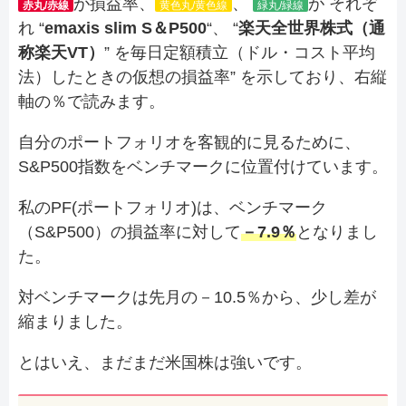
が損益率、
、
が それぞ
赤丸/赤線
黄色丸/黄色線
緑丸/緑線
れ “
emaxis slim S＆P500
“、 “
楽天全世界株式（通
称楽天VT）
” を毎日定額積立（ドル・コスト平均
法）したときの仮想の損益率” を示しており、右縦
軸の％で読みます。
自分のポートフォリオを客観的に見るために、
S&P500指数をベンチマークに位置付けています。
私のPF(ポートフォリオ)は、ベンチマーク
（S&P500）の損益率に対して
－7.9％
となりまし
た。
対ベンチマークは先月の－10.5％から、少し差が
縮まりました。
とはいえ、まだまだ米国株は強いです。