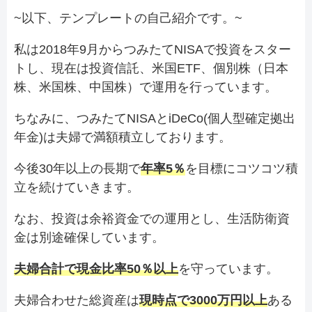
~以下、テンプレートの自己紹介です。~
私は2018年9月からつみたてNISAで投資をスター
トし、現在は投資信託、米国ETF、個別株（日本
株、米国株、中国株）で運用を行っています。
ちなみに、つみたてNISAとiDeCo(個人型確定拠出
年金)は夫婦で満額積立しております。
今後30年以上の長期で
年率5％
を目標にコツコツ積
立を続けていきます。
なお、投資は余裕資金での運用とし、生活防衛資
金は別途確保しています。
夫婦合計で現金比率50％以上
を守っています。
夫婦合わせた総資産は
現時点で3000万円以上
ある