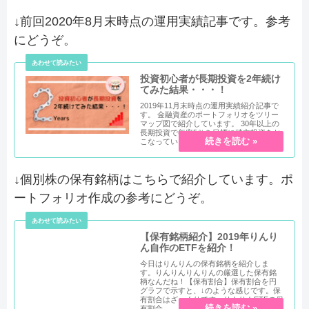
↓前回2020年8月末時点の運用実績記事です。参考
にどうぞ。
投資初心者が長期投資を2年続け
てみた結果・・・！
2019年11月末時点の運用実績紹介記事で
す。 金融資産のポートフォリオをツリー
マップ図で紹介しています。 30年以上の
長期投資で年率5％を目標に積立投資をお
こなっています。
↓個別株の保有銘柄はこちらで紹介しています。ポ
ートフォリオ作成の参考にどうぞ。
【保有銘柄紹介】2019年りんり
ん自作のETFを紹介！
今日はりんりんの保有銘柄を紹介しま
す。りんりんりんりんの厳選した保有銘
柄なんだね！【保有割合】保有割合を円
グラフで示すと、↓のような感じです。保
有割合はざっくりです。りんりんETFの保
有割合...