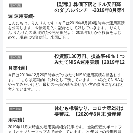
【悲報】株価下落とドル安円高
運用実績
のダブルパンチ -2019年8月第4
週 運用実績-
こんにちは、りんりんです！今日は2019年8月第4週時点の運用実績
を公開します。今後定期的に記録として残していきます。 りんり
ん りんりんの運用実績公開記事だよ！ 2018年9月から投資をはじ
めて、現在は投資信託、米国ETF...
投資額130万円、損益率+9％！つ
運用実績
みたてNISA運用実績【2019年12
月第4週】
今日は2019年12月26日時点の”つみたてNISA”運用実績を報告しま
す。 こちらは定期的に記録として残しています。 つみたてNISAを
やってみたいけど、最初の一歩が踏み出せない方の参考になればと
考えています。 ...
休むも相場なり。コロナ第2波は
運用実績
要警戒。【2020年6月末 資産運
用実績】
2019年11月末時点の運用実績紹介記事です。 金融資産のポートフ
ォリオをツリーマップ図で紹介しています。 30年以上の長期投資