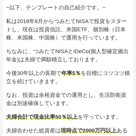
~以下、テンプレートの自己紹介です。~
私は2018年9月からつみたてNISAで投資をスター
トし、現在は投資信託、米国ETF、個別株（日本
株、米国株、中国株）で運用を行っています。
ちなみに、つみたてNISAとiDeCo(個人型確定拠出
年金)は夫婦で満額積立しております。
今後30年以上の長期で
年率5％
を目標にコツコツ積
立を続けていきます。
なお、投資は余裕資金での運用とし、生活防衛資
金は別途確保しています。
夫婦合計で現金比率50％以上
を守っています。
夫婦合わせた総資産は
現時点で2000万円以上
ある