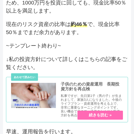
ため、1000万円を投資に回しても、現金比率50％
以上を満足します。
現在のリスク資産の比率は
約46％
で、現金比率
50％までまだ余力があります。
~テンプレート終わり~
↓私の投資方針について詳しくはこちらの記事をご
覧ください。
子供のための資産運用 長期投
資方針を再点検
私事ですが、先日第1子（男の子）が生ま
れまして、家族3人になりました。今後の
ライフプラン・資産運用を考える上で、
非常に重要なターニングポイントです。
良い機会ですので、子供のためにも投資
方針を再点検したいと思いま...
早速、運用報告を行います。