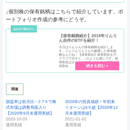
↓個別株の保有銘柄はこちらで紹介しています。ポ
ートフォリオ作成の参考にどうぞ。
【保有銘柄紹介】2019年りんり
ん自作のETFを紹介！
今日はりんりんの保有銘柄を紹介しま
す。りんりんりんりんの厳選した保有銘
柄なんだね！【保有割合】保有割合を円
グラフで示すと、↓のような感じです。保
有割合はざっくりです。りんりんETFの保
有割合...
関連
損益率は前月比－2.7％で株
2020年の投資成績！年初来
式市場は調整局面入り
リターンは6％超【2020年12
【2020年9月末運用実績】
月末運用実績】
2020-10-03
2021-01-02
運用実績
運用実績