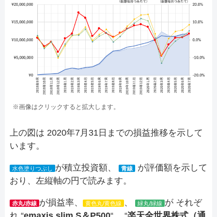
※画像はクリックすると拡大します。
上の図は 2020年7月31日までの損益推移を示して
います。
が積立投資額、
が評価額を示して
水色塗りつぶし
青線
おり、左縦軸の円で読みます。
が損益率、
、
が それぞ
赤丸/赤線
黄色丸/黄色線
緑丸/緑線
れ “
emaxis slim S＆P500
“、 “
楽天全世界株式（通