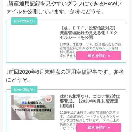
↓資産運用記録を見やすいグラフにできるExcelフ
ァイルを公開しています。参考にどうぞ。
【株、ＥＴＦ、投資信託対応】
資産管理記録の見える化！エク
セルシートを公開
日本株、米国株、ETF、投資信託などの資
産管理記録が出来るエクセルシートを無
料で配布しています。 誰でもお手軽に資
産の見える化ができます。
↓前回2020年6月末時点の運用実績記事です。参考
にどうぞ。
休むも相場なり。コロナ第2波は
要警戒。【2020年6月末 資産運
用実績】
2019年11月末時点の運用実績紹介記事で
す。 金融資産のポートフォリオをツリー
マップ図で紹介しています。 30年以上の
長期投資で年率5％を目標に積立投資をお
こなっています。