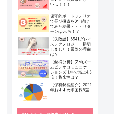
い…！！！
保守的ポートフォリオ
で長期投資を3年続け
てみた結果・・・リタ
ーンは○○％！？
【失敗談】6541グレイ
ステクノロジー 損切
しました！暴落の理由
は？
【銘柄分析】(ZM)ズー
ムビデオコミュニケー
ションズ 1年で売上4.3
倍！将来性は？
【保有銘柄紹介】2021
年おすすめ米国株8選