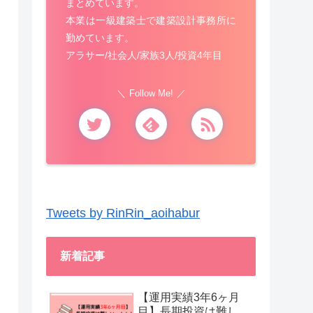
まとめています。
本業は一級建築士で建築設計事務所に
勤めています。
アラサー/社会人/家族3人/投資4年目
Follow Me!
Tweets by RinRin_aoihabur
新着記事
【運用実績3年6ヶ月
目】長期投資は難し