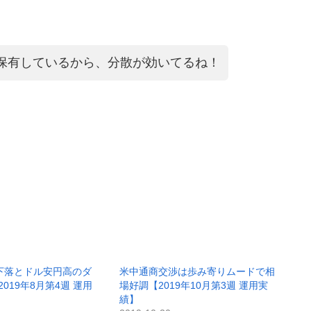
も保有しているから、分散が効いてるね！
下落とドル安円高のダ
米中通商交渉は歩み寄りムードで相
019年8月第4週 運用
場好調【2019年10月第3週 運用実
績】