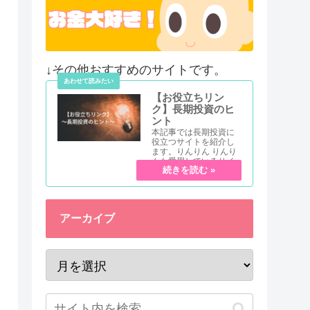
↓その他おすすめのサイトです。
【お役立ちリン
ク】長期投資のヒ
ント
本記事では長期投資に
役立つサイトを紹介し
ます。りんりん りんり
んも愛用しているサイ
トだよ！ 長期投資を始
めるにあたって、参考
になるサイトをカテゴ
リ別に紹介していきま
すー！今回紹介するの
アーカイブ
はどれも有名な...