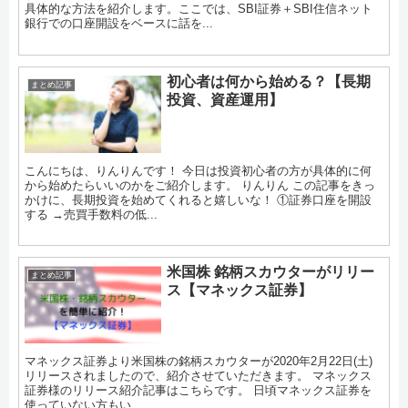
具体的な方法を紹介します。ここでは、SBI証券＋SBI住信ネット
銀行での口座開設をベースに話を...
初心者は何から始める？【長期
まとめ記事
投資、資産運用】
こんにちは、りんりんです！ 今日は投資初心者の方が具体的に何
から始めたらいいのかをご紹介します。 りんりん この記事をきっ
かけに、長期投資を始めてくれると嬉しいな！ ①証券口座を開設
する →売買手数料の低...
米国株 銘柄スカウターがリリー
まとめ記事
ス【マネックス証券】
マネックス証券より米国株の銘柄スカウターが2020年2月22日(土)
リリースされましたので、紹介させていただきます。 マネックス
証券様のリリース紹介記事はこちらです。 日頃マネックス証券を
使っていない方もい...