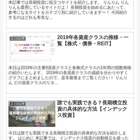
本記事では長期投資に役立つサイトを紹介します。 りんりん りん
りんも愛用しているサイトだよ！ 長期投資を始めるにあたって、
参考になるサイトをカテゴリ別に紹介していきますー！ 今回紹介
するのはどれも有名な...
2019年各資産クラスの推移・一
まとめ記事
覧【株式・債券・REIT】
本日は2019年の主要8資産クラスと各株式クラスの1年間の指数推移
の紹介いたします。 2019年の各資産クラスの成績を分かりやすく
グラフにまとめましたので、是非最後までご覧ください！ りんり
ん どの資産クラスのリタ...
誰でも実践できる？長期積立投
まとめ記事
資の具体的な方法【インデック
ス投資】
今日は誰でも実践できる長期積立投資の具体的な方法を紹介しま
す。 はじめに 本記事では、インデックス投資の自動積立を使った