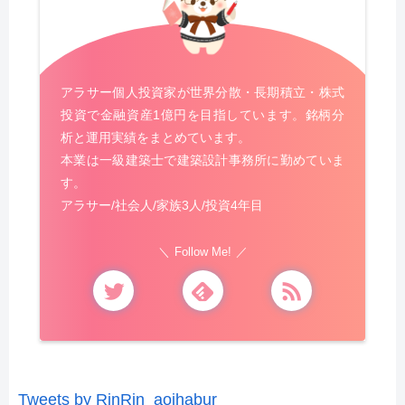
アラサー個人投資家が世界分散・長期積立・株式
投資で金融資産1億円を目指しています。銘柄分
析と運用実績をまとめています。
本業は一級建築士で建築設計事務所に勤めていま
す。
アラサー/社会人/家族3人/投資4年目
Follow Me!
Tweets by RinRin_aoihabur