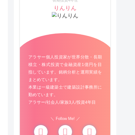
長期投資4年生
りんりん
アラサー個人投資家が世界分散・長期
積立・株式投資で金融資産1億円を目
指しています。銘柄分析と運用実績を
まとめています。
本業は一級建築士で建築設計事務所に
勤めています。
アラサー/社会人/家族3人/投資4年目
Follow Me!