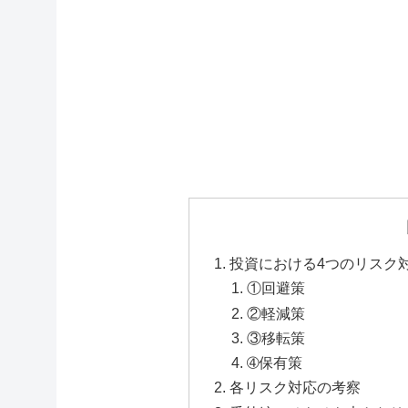
投資における4つのリスク
①回避策
②軽減策
③移転策
➃保有策
各リスク対応の考察