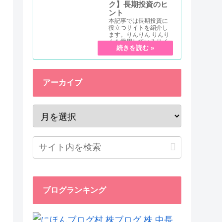
ク】長期投資のヒ
ント
本記事では長期投資に
役立つサイトを紹介し
ます。りんりん りんり
んも愛用しているサイ
トだよ！ 長期投資を始
めるにあたって、参考
になるサイトをカテゴ
リ別に紹介していきま
すー！今回紹介するの
アーカイブ
はどれも有名な...
ブログランキング