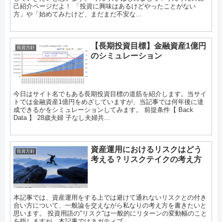
己紹介ページだよ！ 「投資に興味はあるけどやったことがない
方」や「始めてみたけど、まだまだ不安な...
【長期投資目標】金融資産1億円
投資方針
のシミュレーション
今日はサイト名でもある長期投資目標の道筋を紹介します。当サイ
トでは金融資産1億円をめざしていますが、当記事では何年後に達
成できるかをシミュレーションしてみます。 前提条件【 Back
Data 】 28歳夫婦 子なし夫婦共...
資産運用におけるリスクはどう
投資方針
考える？リスクテイクの考え方
本記事では、資産運用をする上では避けて通れないリスクとの付き
合い方について、一般論を交えながら私なりの考え方を書きたいと
思います。 投資用語の"リスク"は一般的にリターンの変動幅のこと
を指しますが、本記事ではネガティブ...