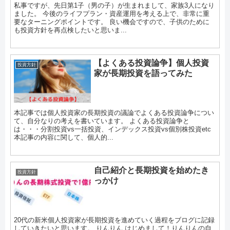
私事ですが、先日第1子（男の子）が生まれまして、家族3人になり
ました。 今後のライフプラン・資産運用を考える上で、非常に重
要なターニングポイントです。 良い機会ですので、子供のために
も投資方針を再点検したいと思いま...
【よくある投資論争】個人投資
投資方針
家が長期投資を語ってみた
本記事では個人投資家の長期投資の議論でよくある投資論争につい
て、自分なりの考えを書いています。 よくある投資論争と
は・・・分割投資vs一括投資、インデックス投資vs個別株投資etc
本記事の内容に関して、個人的...
自己紹介と長期投資を始めたき
投資方針
っかけ
20代の新米個人投資家が長期投資を進めていく過程をブログに記録
していきたいと思います。 りんりん はじめまして！りんりんの自