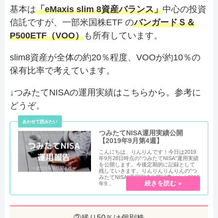
基本は
「eMaxis slim 8資産バランス」
中心の投資
信託ですが、一部米国株ETF の
バンガードＳ＆
P500ETF（VOO）
も所有しています。
slim8資産が全体の約20％程度、VOOが約10％の
保有比率で考えています。
↓つみたてNISAの運用実績はこちらから。参考に
どうぞ。
つみたてNISA運用実績公開
【2019年9月第4週】
こんにちは、りんりんです！今日は2019
年9月28日時点の”つみたてNISA”運用実績
を公開します。今後定期的に記録として
残していきます。りんりんりんりんの"つ
みたてNISA"運用実績公開記事だよ！2018
年9...
②残り50％は個別株